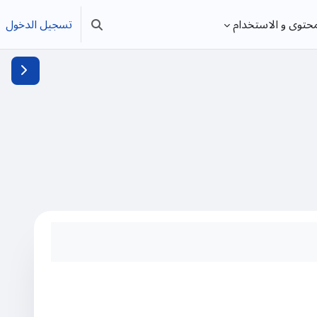
تسجيل الدخول
محتوى و الاستخدام
تبديل إدخال البحث
فتح دُرج