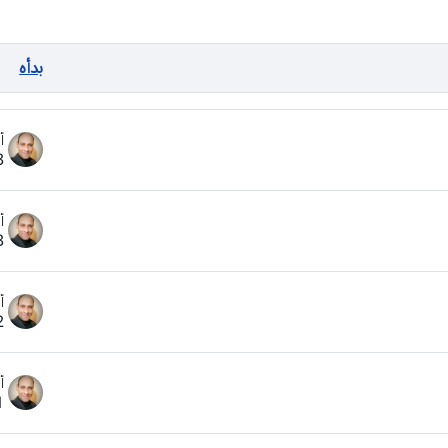
بدأه
أ
3 ديسمب
أ
3 يولي
أ
2 يناي
أ
1 يناي