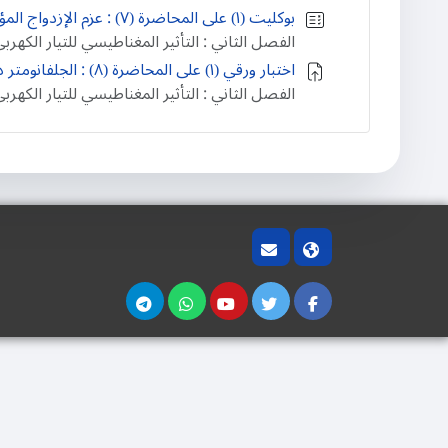
بوكليت (۱) على المحاضرة (٧) : عزم الإزدواج المؤثر على ملف يمر به تيار كهربي و موضوع في مجال مغناطيسي
الفصل الثاني : التأثير المغناطيسي للتيار الكهرب
اختبار ورقي (۱) على المحاضرة (٨) : الجلفانومتر ذو الملف المتحرك
الفصل الثاني : التأثير المغناطيسي للتيار الكهرب