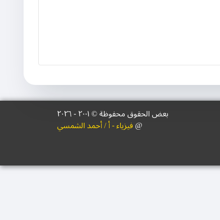
بعض الحقوق محفوظة © ۲۰۰١ - ٢٠٢٦
@
فيزياء - أ / أحمد الشمسي