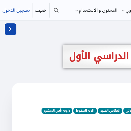
ضيف
تسجيل الدخول
وي
المحتوى و الاستخدام
تبديل إدخال البحث
فتح دُرج
الدراسي الأول
اثي
انعكاس الضوء
زاوية السقوط
زاوية رأس المنشور