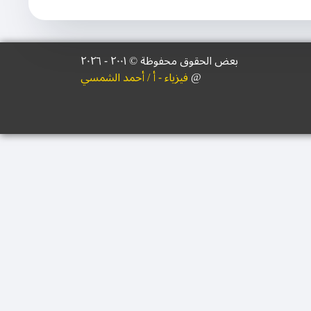
بعض الحقوق محفوظة © ۲۰۰١ - ٢٠٢٦
@
فيزياء - أ / أحمد الشمسي