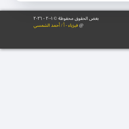
بعض الحقوق محفوظة © ۲۰۰١ - ٢٠٢٦
@
فيزياء - أ / أحمد الشمسي