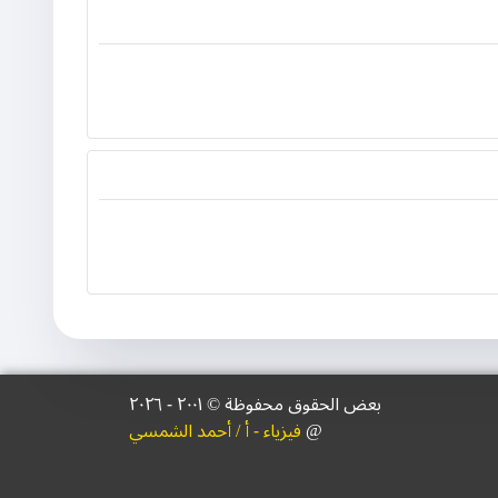
بعض الحقوق محفوظة © ۲۰۰١ - ٢٠٢٦
@
فيزياء - أ / أحمد الشمسي