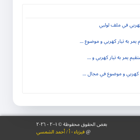
بعض الحقوق محفوظة © ۲۰۰١ - ٢٠٢٦
@
فيزياء - أ / أحمد الشمسي