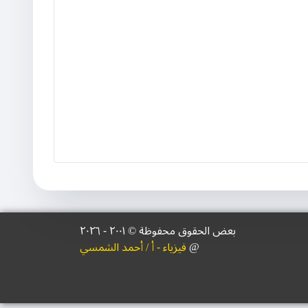
بعض الحقوق محفوظة © ۲۰۰١ - ٢٠٢٦
@
فيزياء - أ / أحمد الشمسي