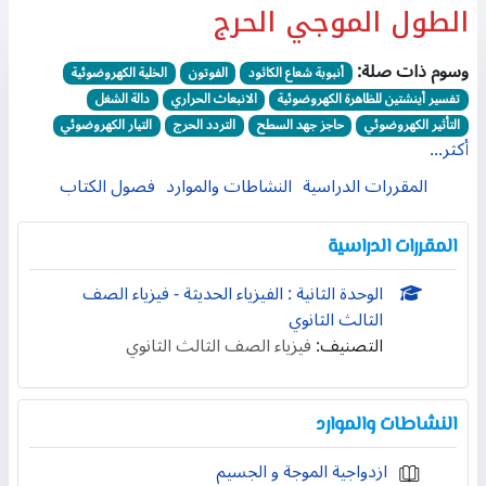
الطول الموجي الحرج
وسوم ذات صلة:
أنبوبة شعاع الكاثود
الفوتون
الخلية الكهروضوئية
تفسير أينشتين للظاهرة الكهروضوئية
الانبعاث الحراري
دالة الشغل
التأثير الكهروضوئي
حاجز جهد السطح
التردد الحرج
التيار الكهروضوئي
أكثر...
المقررات الدراسية
النشاطات والموارد
فصول الكتاب
المقررات الدراسية
الوحدة الثانية : الفيزياء الحديثة - فيزياء الصف
الثالث الثانوي
التصنيف:
فيزياء الصف الثالث الثانوي
النشاطات والموارد
ازدواجية الموجة و الجسيم