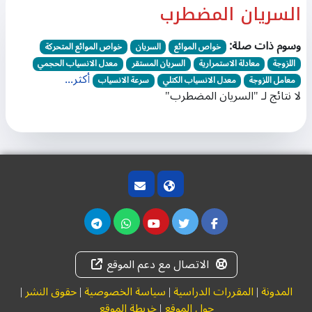
السريان المضطرب
وسوم ذات صلة:
خواص الموائع
السريان
خواص الموائع المتحركة
اللزوجة
معادلة الاستمرارية
السريان المستقر
معدل الانسياب الحجمي
أكثر...
معامل اللزوجة
معدل الانسياب الكتلي
سرعة الانسياب
لا نتائج لـ "السريان المضطرب"
الاتصال مع دعم الموقع
المدونة
|
المقررات الدراسية
|
سياسة الخصوصية
|
حقوق النشر
|
حول الموقع
|
خريطة الموقع