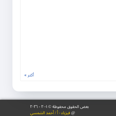
أكثر
بعض الحقوق محفوظة © ۲۰۰١ - ٢٠٢٦
@
فيزياء - أ / أحمد الشمسي