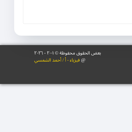
بعض الحقوق محفوظة © ۲۰۰١ - ٢٠٢٦
@
فيزياء - أ / أحمد الشمسي