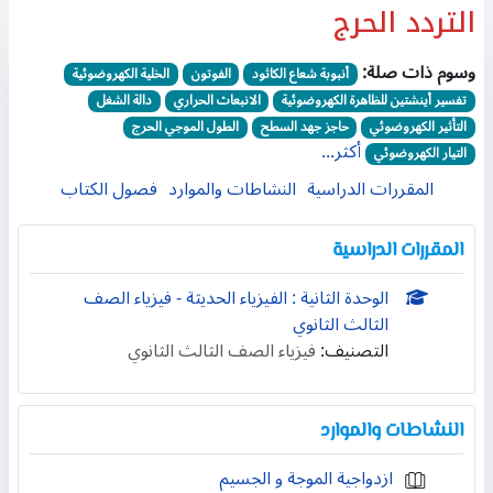
التردد الحرج
وسوم ذات صلة:
أنبوبة شعاع الكاثود
الفوتون
الخلية الكهروضوئية
تفسير أينشتين للظاهرة الكهروضوئية
الانبعاث الحراري
دالة الشغل
التأثير الكهروضوئي
حاجز جهد السطح
الطول الموجي الحرج
أكثر...
التيار الكهروضوئي
المقررات الدراسية
النشاطات والموارد
فصول الكتاب
المقررات الدراسية
الوحدة الثانية : الفيزياء الحديثة - فيزياء الصف
الثالث الثانوي
التصنيف:
فيزياء الصف الثالث الثانوي
النشاطات والموارد
ازدواجية الموجة و الجسيم