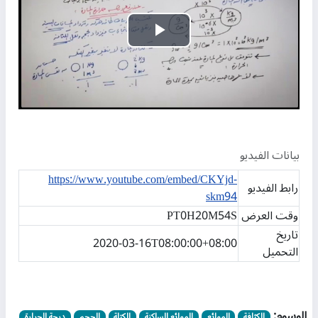
تشغيل
الفيديو
بيانات الفيديو
https://www.youtube.com/embed/CKYjd-
رابط الفيديو
skm94
وقت العرض
PT0H20M54S
تاريخ
2020-03-16T08:00:00+08:00
التحميل
الوسوم:
الكثافة
الموائع
الموائع الساكنة
الكتلة
الحجم
درجة الحرارة