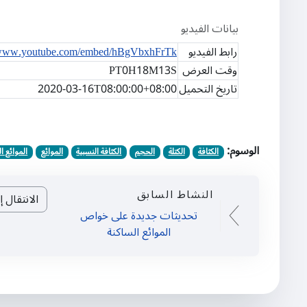
بيانات الفيديو
رابط الفيديو
//www.youtube.com/embed/hBgVbxhFrTk
وقت العرض
PT0H18M13S
تاريخ التحميل
2020-03-16T08:00:00+08:00
الوسوم:
الكثافة
الكتلة
الحجم
الكثافة النسبية
الموائع
الموائع ا
النشاط السابق
الانتقال إلى.
تحديثات جديدة على خواص
الموائع الساكنة