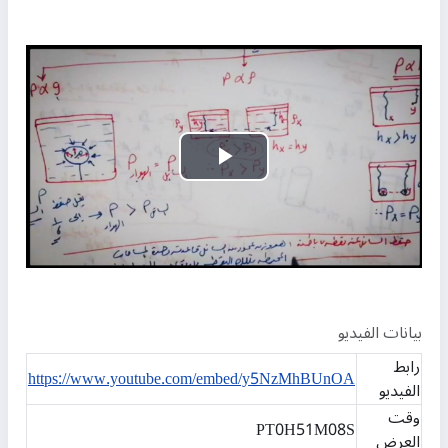
تشغيل
الفيديو
بيانات الفيديو
رابط
https://www.youtube.com/embed/y5NzMhBUnOA
الفيديو
وقت
PT0H51M08S
العرض